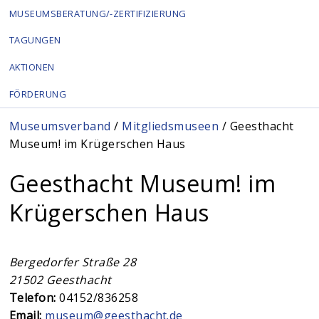
MUSEUMSBERATUNG/-ZERTIFIZIERUNG
TAGUNGEN
AKTIONEN
FÖRDERUNG
Sie sind hier
Museumsverband
/
Mitgliedsmuseen
/ Geesthacht
Museum! im Krügerschen Haus
Geesthacht Museum! im
Krügerschen Haus
Bergedorfer Straße 28
21502
Geesthacht
Telefon:
04152/836258
Email:
museum@geesthacht.de