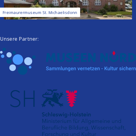
Freimaurermuseum St. Michaelisdonn
Unsere Partner: