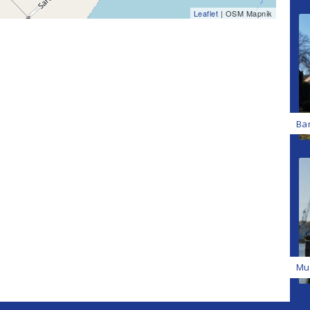
Leaflet
| OSM Mapnik
Ba
Mu