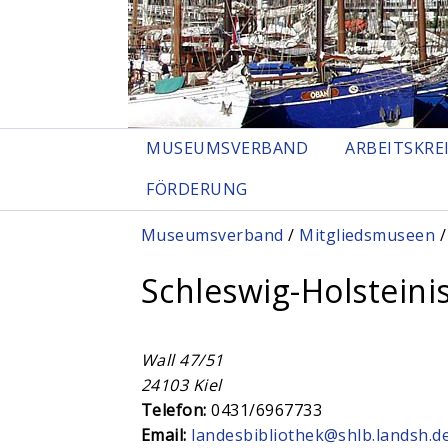
MUSEUMSVERBAND
ARBEITSKRE
FÖRDERUNG
Sie sind hier
Museumsverband
/
Mitgliedsmuseen
/
Schleswig-Holsteini
Wall 47/51
24103
Kiel
Telefon:
0431/6967733
Email:
landesbibliothek@shlb.landsh.d