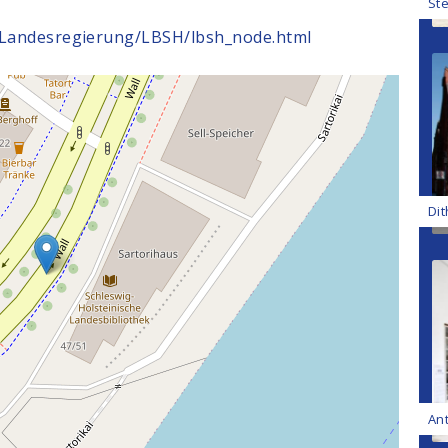
St
E/Landesregierung/LBSH/lbsh_node.html
Di
An